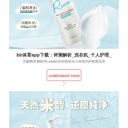
bb体育app下载：评测解析_洗衣机_个人护理_
智慧洗护频道_天极网
天极网评测组对Leader洗衣机快乐小鸡系列AI智慧洗衣
机，型号为Leader2进行全方位评测后...
understand more