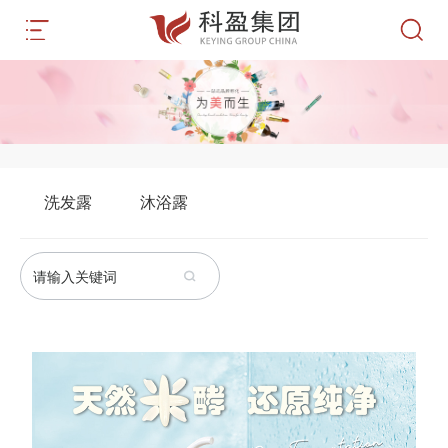
洗发露
沐浴露