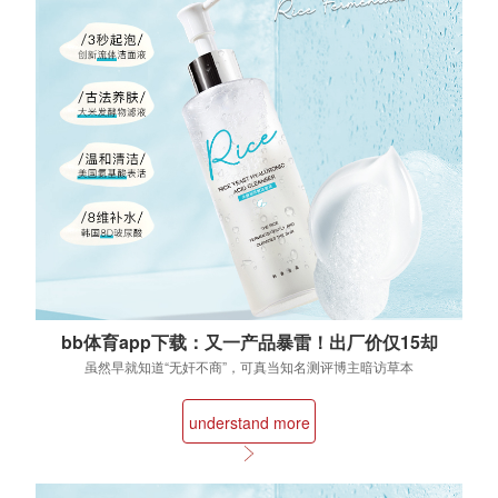
bb体育app下载：又一产品暴雷！出厂价仅15却
敢卖40元还虚假宣传网友：智商税
虽然早就知道“无奸不商”，可真当知名测评博主暗访草本
防脱发洗发皂生产车间时， 谁能想到...
understand more