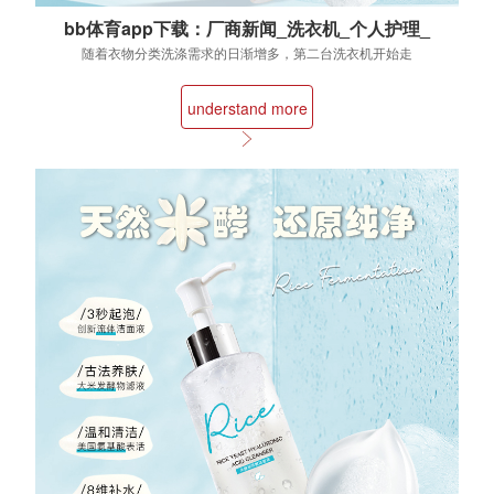
bb体育app下载：厂商新闻_洗衣机_个人护理_
智慧洗护频道_天极网
随着衣物分类洗涤需求的日渐增多，第二台洗衣机开始走
进慢慢的变多家庭。但是花了钱的人第二台洗衣机有...
understand more