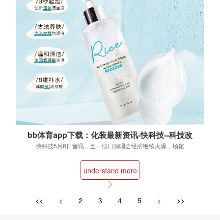
bb体育app下载：化装最新资讯-快科技--科技改
动未来
快科技5月6日音讯，五一假日演唱会经济继续火爆，场馆
周边催生荧光棒租借、应援妆、场外约拍等“野生...
understand more
<<
<
2
3
4
5
>
>>