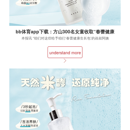
bb体育app下载：方山300名女童收取“春蕾健康
生长包”
本报讯 “咱们对这些给予咱们‘春蕾健康生长包’的叔叔阿姨
们心存感恩，今后咱们会好好学习，报效祖国...
understand more