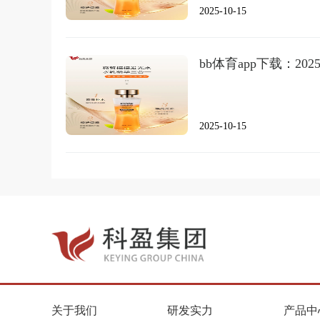
2025-10-15
bb体育app下载：
2025-10-15
关于我们
研发实力
产品中