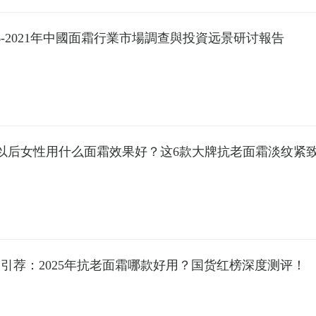
016-2021年中國面霜行業市場調查與投資远景研讨報告
30+以后女性用什么面霜效果好？这6款大牌抗老面霜淡纹紧
面霜引荐：2025年抗老面霜哪款好用？国货红榜深度测评！