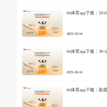
bb体育app下载：2
2025-10-16
bb体育app下载：
2025-10-16
bb体育app下载：