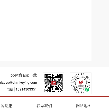
bb体育app下载
miaoyu@chn-keying.com
电话│15914303351
新闻动态
联系我们
网站地图