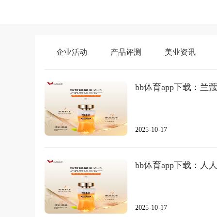
企业活动
产品评测
美业资讯
bb体育app下载：
2025-10-17
bb体育app下载：
2025-10-17