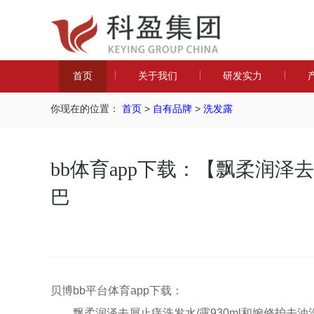
首页
关于我们
研发实力
首页
>
自有品牌
>
洗发露
你现在的位置：
bb体育app下载：【飘柔润泽
巴
贝博bb平台体育app下载：
飘柔润泽去屑止痒洗发水/露930ml和婉修护去油